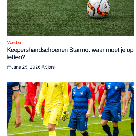
Voetbal
Posted
Keepershandschoenen Stanno: waar moet je op
in
letten?
June 25, 2026
Sjors
Posted
Posted
on
by