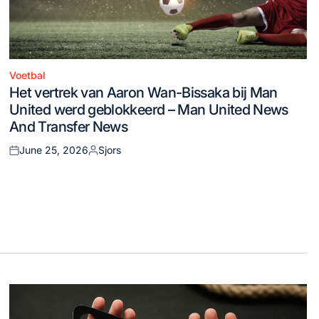
Voetbal
Posted
Het vertrek van Aaron Wan-Bissaka bij Man
in
United werd geblokkeerd – Man United News
And Transfer News
June 25, 2026
Sjors
Posted
Posted
on
by