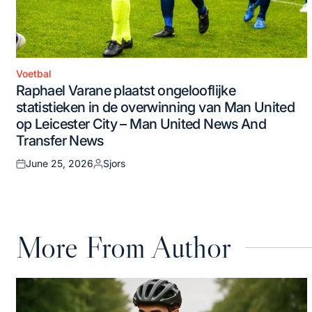
Voetbal
Posted
Raphael Varane plaatst ongelooflijke
in
statistieken in de overwinning van Man United
op Leicester City – Man United News And
Transfer News
June 25, 2026
Sjors
Posted
Posted
on
by
More From Author