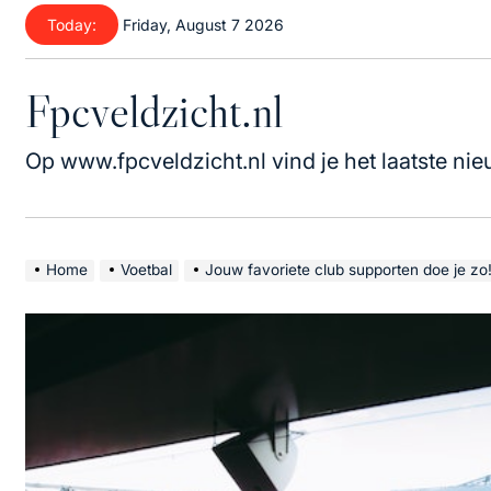
Skip
Today:
Friday, August 7 2026
to
content
Fpcveldzicht.nl
Op www.fpcveldzicht.nl vind je het laatste nie
Home
Voetbal
Jouw favoriete club supporten doe je zo