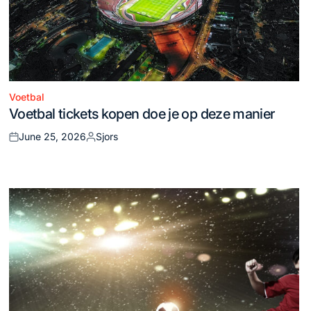
Voetbal
Posted
Voetbal tickets kopen doe je op deze manier
in
June 25, 2026
Sjors
Posted
Posted
on
by