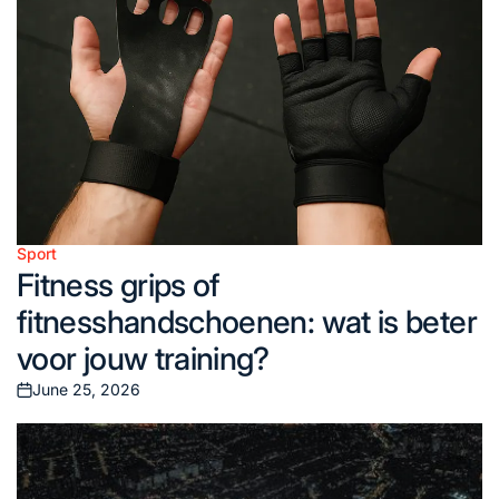
Sport
Posted
Fitness grips of
in
fitnesshandschoenen: wat is beter
voor jouw training?
June 25, 2026
Posted
on