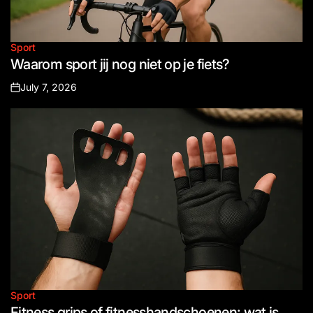
Sport
Posted
Waarom sport jij nog niet op je fiets?
in
July 7, 2026
Posted
on
Sport
Posted
Fitness grips of fitnesshandschoenen: wat is