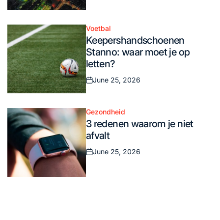
Voetbal
Posted
Keepershandschoenen
in
Stanno: waar moet je op
letten?
June 25, 2026
Posted
on
Gezondheid
Posted
3 redenen waarom je niet
in
afvalt
June 25, 2026
Posted
on