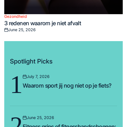
Gezondheid
Posted
3 redenen waarom je niet afvalt
in
June 25, 2026
Posted
on
Spotlight Picks
1
July 7, 2026
Posted
Waarom sport jij nog niet op je fiets?
on
2
June 25, 2026
Posted
Fitness grips of fitnesshandschoenen:
on