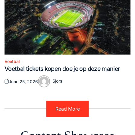
Voetbal
Posted
Voetbal tickets kopen doe je op deze manier
in
Sjors
June 25, 2026
Posted
Posted
on
by
Read More