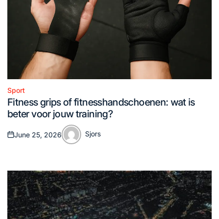
Sport
Posted
Fitness grips of fitnesshandschoenen: wat is
in
beter voor jouw training?
Sjors
June 25, 2026
Posted
Posted
on
by