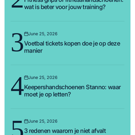
wat is beter voor jouw training?
3
June 25, 2026
Posted
Voetbal tickets kopen doe je op deze
on
manier
4
June 25, 2026
Posted
Keepershandschoenen Stanno: waar
on
moet je op letten?
5
June 25, 2026
Posted
3 redenen waarom je niet afvalt
on