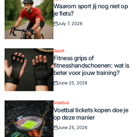
Posted
Waarom sport jij nog niet op
in
je fiets?
July 7, 2026
Posted
on
Sport
Posted
Fitness grips of
in
fitnesshandschoenen: wat is
beter voor jouw training?
June 25, 2026
Posted
on
Voetbal
Posted
Voetbal tickets kopen doe je
in
op deze manier
June 25, 2026
Posted
on