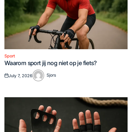
Sport
Posted
Waarom sport jij nog niet op je fiets?
in
Sjors
July 7, 2026
Posted
Posted
on
by