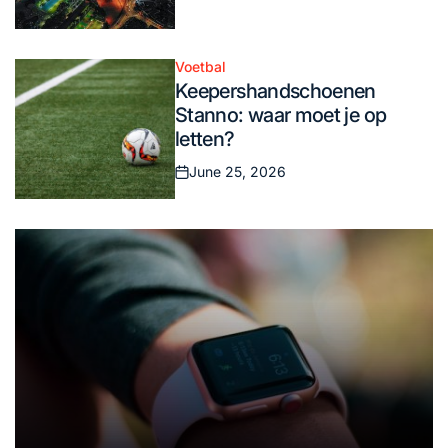
on
Voetbal
Posted
Keepershandschoenen
in
Stanno: waar moet je op
letten?
June 25, 2026
Posted
on