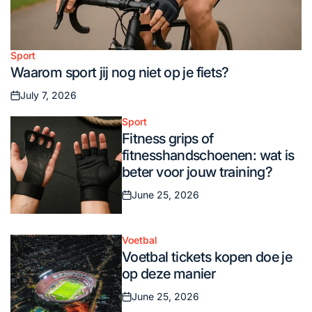
Sport
Posted
Waarom sport jij nog niet op je fiets?
in
July 7, 2026
Posted
on
Sport
Posted
Fitness grips of
in
fitnesshandschoenen: wat is
beter voor jouw training?
June 25, 2026
Posted
on
Voetbal
Posted
Voetbal tickets kopen doe je
in
op deze manier
June 25, 2026
Posted