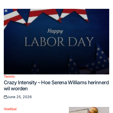
on
Tennis
Posted
Crazy Intensity – Hoe Serena Williams herinnerd
in
wil worden
June 25, 2026
Posted
on
Voetbal
Posted