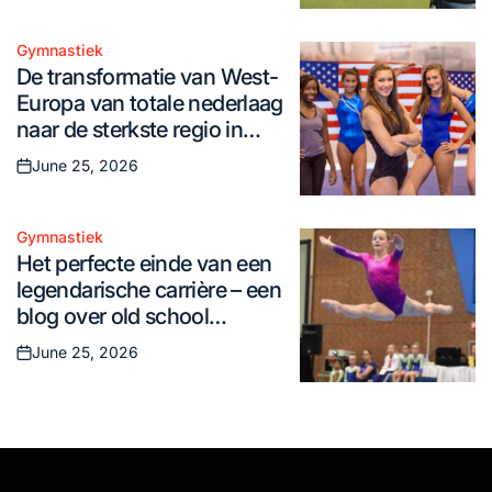
on
Gymnastiek
Posted
De transformatie van West-
in
Europa van totale nederlaag
naar de sterkste regio in
vrouwengymnastiek – een
June 25, 2026
Posted
old school gymnastiekblog
on
Gymnastiek
Posted
Het perfecte einde van een
in
legendarische carrière – een
blog over old school
gymnastiek
June 25, 2026
Posted
on