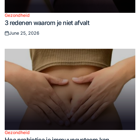
Gezondheid
Posted
3 redenen waarom je niet afvalt
in
June 25, 2026
Posted
on
Gezondheid
Posted