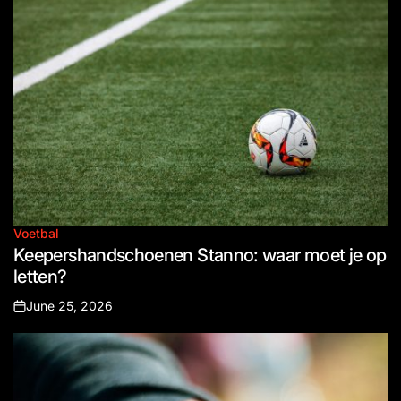
Voetbal
Posted
Keepershandschoenen Stanno: waar moet je op
in
letten?
June 25, 2026
Posted
on