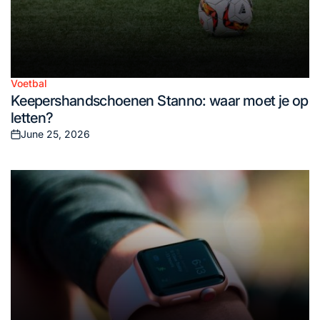
Voetbal
Posted
Keepershandschoenen Stanno: waar moet je op
in
letten?
June 25, 2026
Posted
on