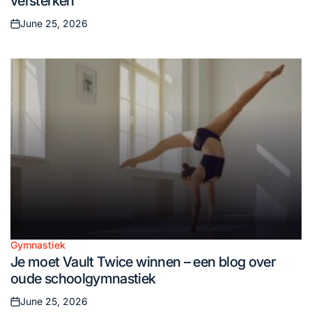
versterken
June 25, 2026
Posted
on
Gymnastiek
Posted
Je moet Vault Twice winnen – een blog over
in
oude schoolgymnastiek
June 25, 2026
Posted