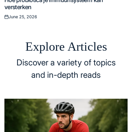
Hoe probiotica je immuunsysteem kan
in
versterken
June 25, 2026
Posted
on
Explore Articles
Discover a variety of topics
and in-depth reads