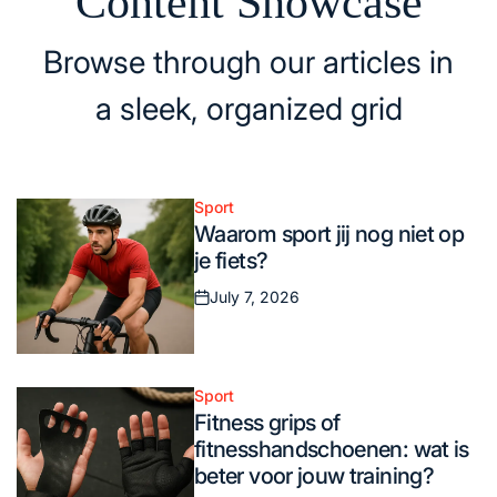
Content Showcase
Browse through our articles in
a sleek, organized grid
Sport
Posted
Waarom sport jij nog niet op
in
je fiets?
July 7, 2026
Posted
on
Sport
Posted
Fitness grips of
in
fitnesshandschoenen: wat is
beter voor jouw training?