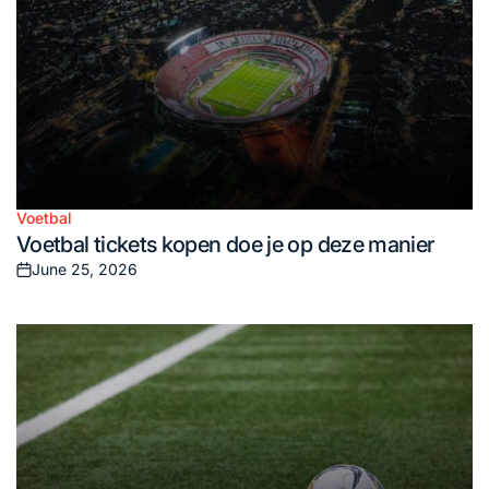
Voetbal
Posted
Voetbal tickets kopen doe je op deze manier
in
June 25, 2026
Posted
on