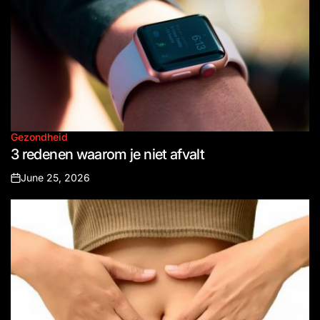
Gezondheid
Posted
3 redenen waarom je niet afvalt
in
June 25, 2026
Posted
on