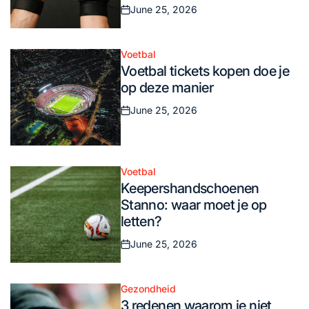
June 25, 2026
Posted
on
Voetbal
Posted
Voetbal tickets kopen doe je
in
op deze manier
June 25, 2026
Posted
on
Voetbal
Posted
Keepershandschoenen
in
Stanno: waar moet je op
letten?
June 25, 2026
Posted
on
Gezondheid
Posted
3 redenen waarom je niet