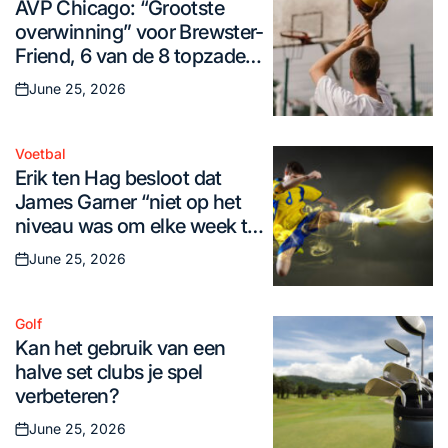
AVP Chicago: “Grootste
in
overwinning” voor Brewster-
Friend, 6 van de 8 topzaden
gaan door
June 25, 2026
Posted
on
Voetbal
Posted
Erik ten Hag besloot dat
in
James Garner “niet op het
niveau was om elke week te
spelen” bij Man United – Man
June 25, 2026
Posted
United News And Transfer
on
News
Golf
Posted
Kan het gebruik van een
in
halve set clubs je spel
verbeteren?
June 25, 2026
Posted