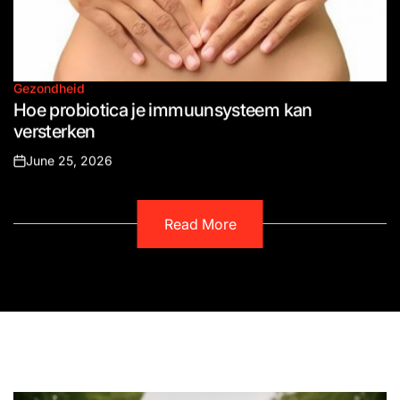
Gezondheid
Posted
Hoe probiotica je immuunsysteem kan
in
versterken
June 25, 2026
Posted
on
Read More