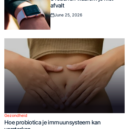
in
afvalt
June 25, 2026
Posted
on
Gezondheid
Posted
Hoe probiotica je immuunsysteem kan
in