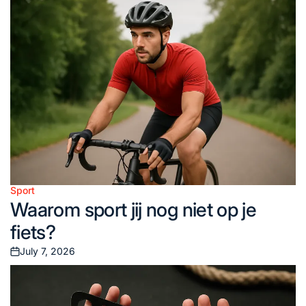
Sport
Posted
Waarom sport jij nog niet op je
in
fiets?
July 7, 2026
Posted
on