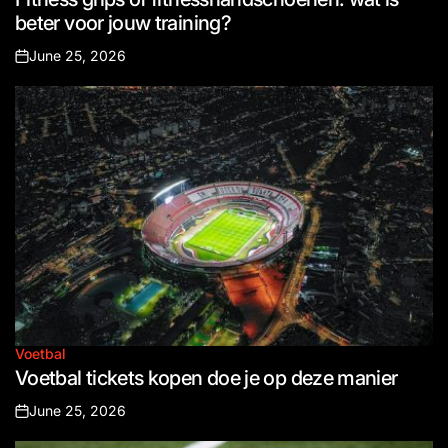
in
beter voor jouw training?
June 25, 2026
Posted
on
Voetbal
Posted
Voetbal tickets kopen doe je op deze manier
in
June 25, 2026
Posted
on