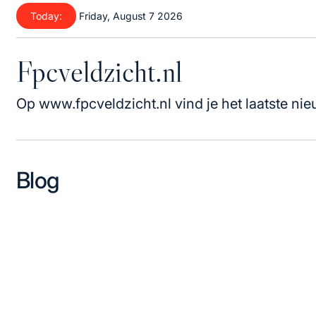
Skip
Today:
Friday, August 7 2026
to
content
Fpcveldzicht.nl
Op www.fpcveldzicht.nl vind je het laatste nie
Blog